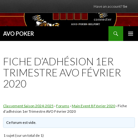
Have an account?
Se
connecter
Recherche
AVO POKER
ALLER
MENU
AU
PRINCI
CONTENU
FICHE D’ADHÉSION 1ER
TRIMESTRE AVO FÉVRIER
2020
Classement Saison 2024-2025
›
Forums
›
Main Event 8 Février 2020
›
Fiche
d’adhésion 1er Trimestre AVO Février 2020
Ce forum est vide.
1 sujet (sur un total de 1)