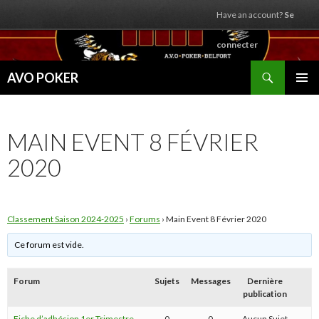
Have an account?
Se
connecter
Recherche
AVO POKER
ALLER
MENU
AU
PRINCI
CONTENU
MAIN EVENT 8 FÉVRIER
2020
Classement Saison 2024-2025
›
Forums
›
Main Event 8 Février 2020
Ce forum est vide.
Forum
Sujets
Messages
Dernière
publication
Fiche d’adhésion 1er Trimestre
0
0
Aucun Sujet