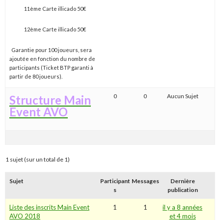
11ème Carte illicado 50€
12ème Carte illicado 50€
Garantie pour 100 joueurs, sera
ajoutée en fonction du nombre de
participants (Ticket BTP garanti à
partir de 80 joueurs).
0
0
Aucun Sujet
Structure Main
Event AVO
1 sujet (sur un total de 1)
Sujet
Participant
Messages
Dernière
s
publication
Liste des inscrits Main Event
1
1
il y a 8 années
AVO 2018
et 4 mois