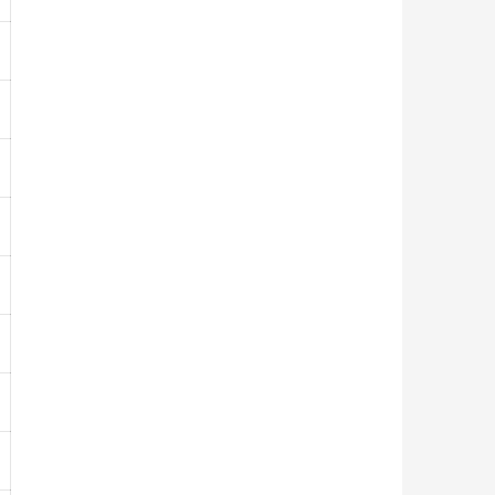
-
-
-
-
-
-
-
-