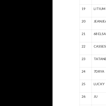
19
LITIUM
20
JEANJE
21
68 ELS
22
CASSE
23
TATAN
24
7DRYA
25
LUCKY
26
JU