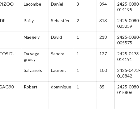
09IZOO
Lacombe
Daniel
3
394
2425-0080
014195
IDE
Bailly
Sebastien
2
313
2425-0080
023259
Naegely
David
1
218
2425-0080
005575
TOS DU
Da vega
Sandra
1
127
2425-0473
groisy
014191
Salvaneix
Laurent
1
100
2425-0473
018842
GAG90
Robert
dominique
1
85
2425-0080
015806