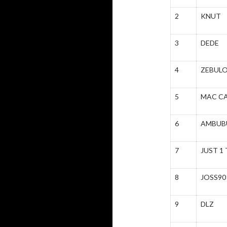
2
KNUT
3
DEDE
4
ZEBUL
5
MAC C
6
AMBUB
7
JUST 1
8
JOSS90
9
DLZ