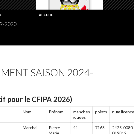
0
ACCUEIL
9-2020
MENT SAISON 2024-
tif pour le CFIPA 2026)
Nom
Prénom
manches
points
num.licenc
jouées
Marchal
Pierre
41
7168
2425-0080
Marie
019812