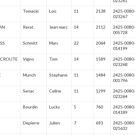
023261
Tomacki
Loic
11
2138
2425-0080
023267
AN
Rerat
Jean marc
14
2112
2425-0080
005728
ASS
Schmitt
Marc
22
2064
2425-0080
014199
SCROUTE
Vigno
Tom
14
1589
2425-0080
023268
E
Munch
Stephane
11
1484
2425-0080
001796
Senac
Celine
11
1299
2425-0080
023264
Bourdin
Lucky
5
760
2425-0080
014189
Depierre
Julien
7
693
2425-0080
021632