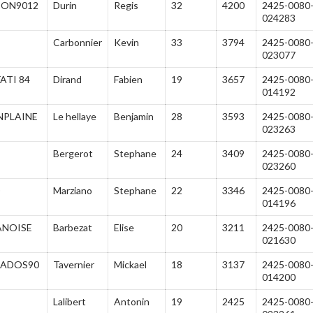
ION9012
Durin
Regis
32
4200
2425-0080
024283
Carbonnier
Kevin
33
3794
2425-0080
023077
ATI 84
Dirand
Fabien
19
3657
2425-0080
014192
NPLAINE
Le hellaye
Benjamin
28
3593
2425-0080
023263
Bergerot
Stephane
24
3409
2425-0080
023260
O
Marziano
Stephane
22
3346
2425-0080
014196
ANOISE
Barbezat
Elise
20
3211
2425-0080
021630
RADOS90
Tavernier
Mickael
18
3137
2425-0080
014200
Lalibert
Antonin
19
2425
2425-0080