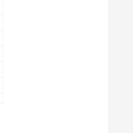
-
-
-
-
-
-