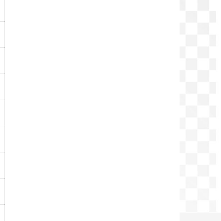
-
-
-
-
-
-
-
-
-