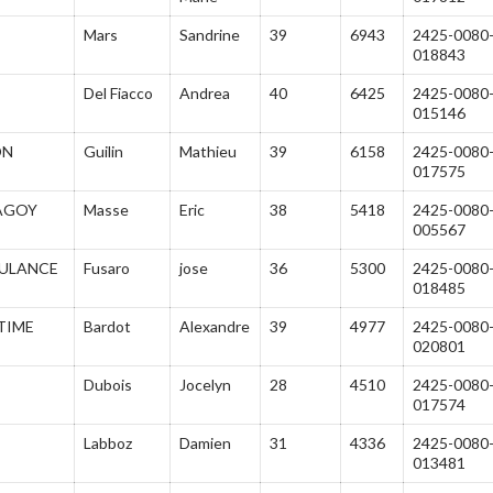
Mars
Sandrine
39
6943
2425-0080
018843
Del Fiacco
Andrea
40
6425
2425-0080
015146
ON
Guilin
Mathieu
39
6158
2425-0080
017575
AGOY
Masse
Eric
38
5418
2425-0080
005567
ULANCE
Fusaro
jose
36
5300
2425-0080
018485
 TIME
Bardot
Alexandre
39
4977
2425-0080
020801
Dubois
Jocelyn
28
4510
2425-0080
017574
Labboz
Damien
31
4336
2425-0080
013481