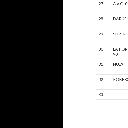
27
A.V.O..
28
DARKS
29
SHREK
30
LA POR
90
31
NULX
32
POKER
33