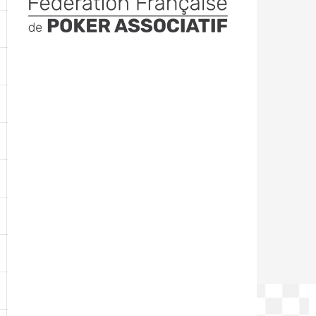
-
-
-
-
-
-
-
-