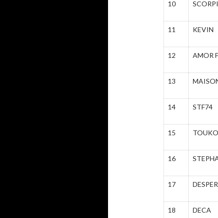
10
SCORP
11
KEVIN
12
AMOR F
13
MAISO
14
STF74
15
TOUK
16
STEPH
17
DESPE
18
DECA