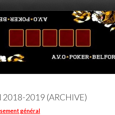
 2018-2019 (ARCHIVE)
assement général