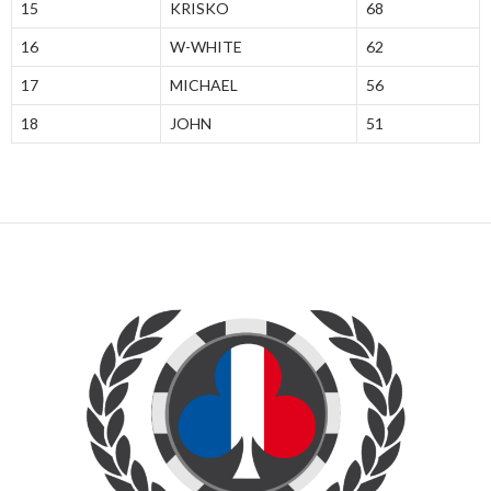
15
KRISKO
68
16
W-WHITE
62
17
MICHAEL
56
18
JOHN
51