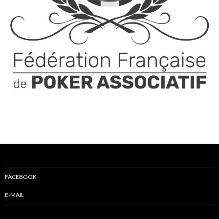
FACEBOOK
E-MAIL