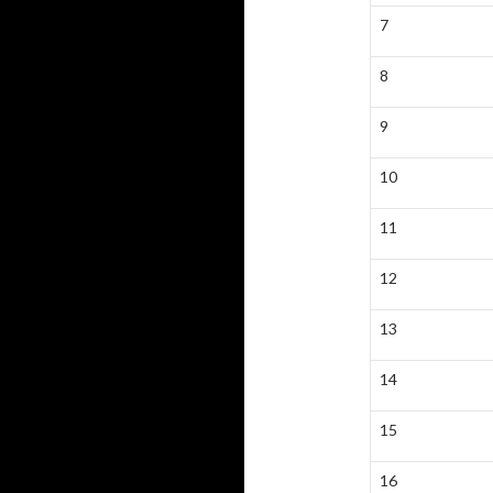
7
8
9
10
11
12
13
14
15
16