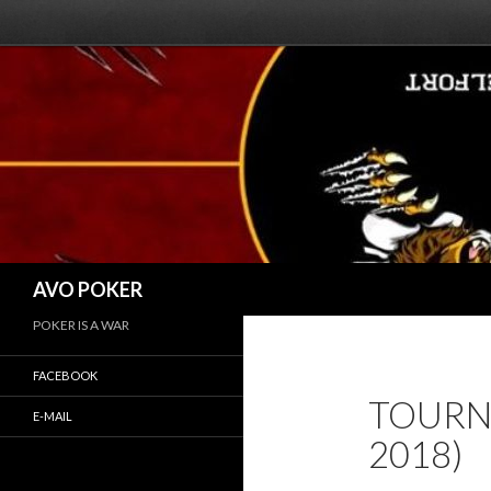
Recherche
AVO POKER
POKER IS A WAR
FACEBOOK
TOURNO
E-MAIL
2018)