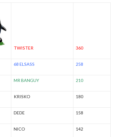
TWISTER
360
68 ELSASS
258
MR BANGUY
210
KRISKO
180
DEDE
158
NICO
142