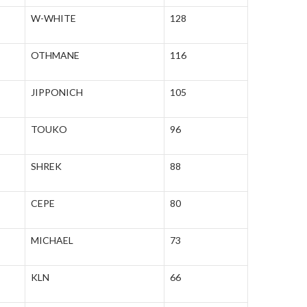
W-WHITE
128
OTHMANE
116
JIPPONICH
105
TOUKO
96
SHREK
88
CEPE
80
MICHAEL
73
KLN
66