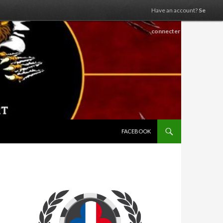
Have an account?
Se
connecter
ALLER AU CONTENU
FACEBOOK