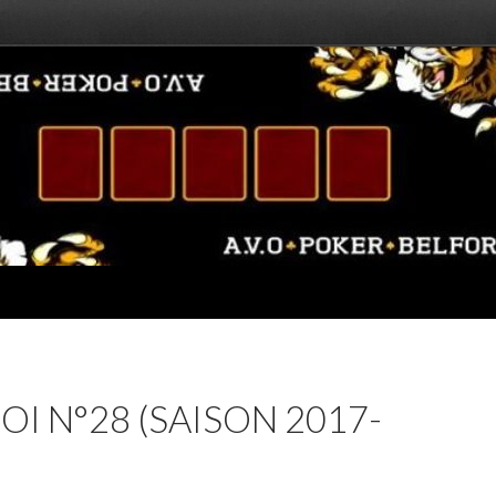
I N°28 (SAISON 2017-