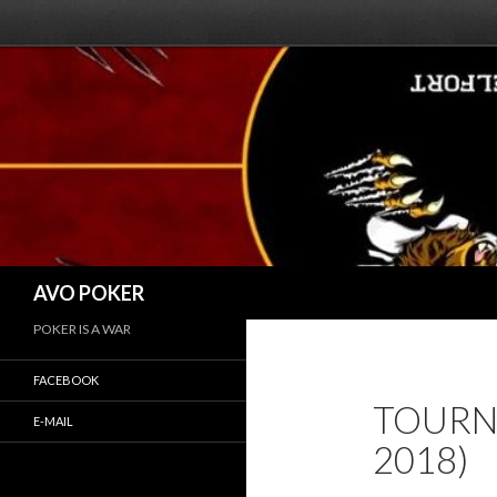
Recherche
AVO POKER
POKER IS A WAR
FACEBOOK
TOURNO
E-MAIL
2018)