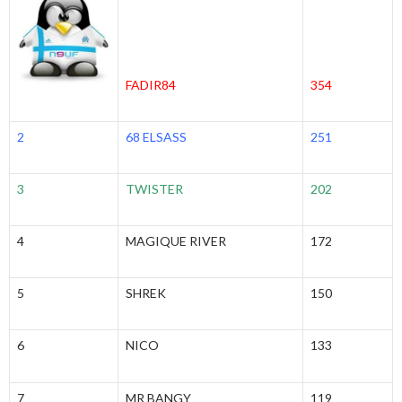
FADIR84
354
2
68 ELSASS
251
3
TWISTER
202
4
MAGIQUE RIVER
172
5
SHREK
150
6
NICO
133
7
MR BANGY
119