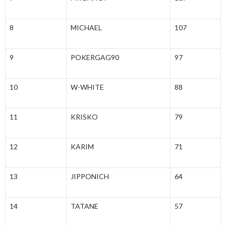
8
MICHAEL
107
9
POKERGAG90
97
10
W-WHITE
88
11
KRISKO
79
12
KARIM
71
13
JIPPONICH
64
14
TATANE
57