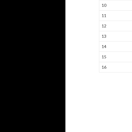
10
11
12
13
14
15
16