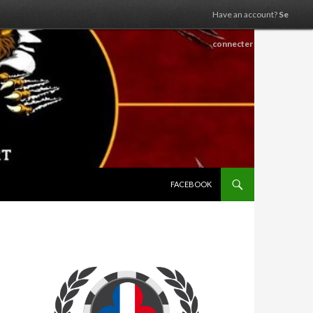
Have an account?
Se
connecter
ALLER AU CONTENU
FACEBOOK